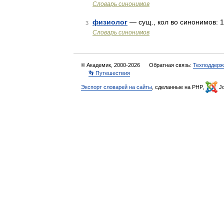
Словарь синонимов
физиолог
— сущ., кол во синонимов: 1
3
Словарь синонимов
© Академик, 2000-2026
Обратная связь:
Техподдерж
👣 Путешествия
Экспорт словарей на сайты
, сделанные на PHP,
Jo