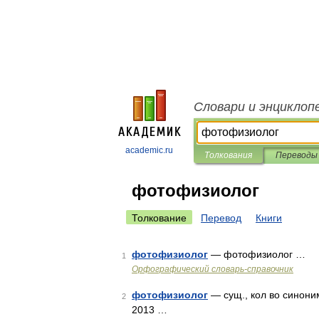
Словари и энциклоп
academic.ru
Толкования
Переводы
фотофизиолог
Толкование
Перевод
Книги
фотофизиолог
— фотофизиолог …
1
Орфографический словарь-справочник
фотофизиолог
— сущ., кол во синоним
2
2013 …