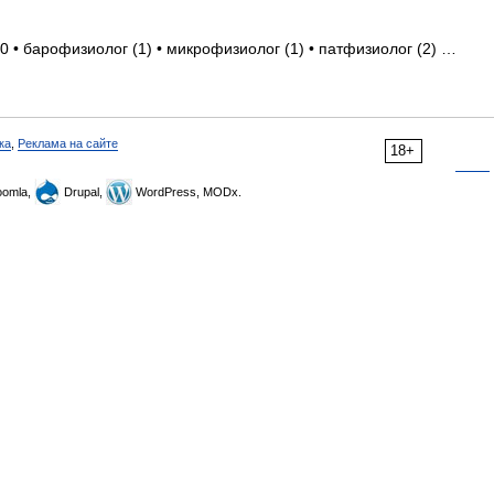
0 • барофизиолог (1) • микрофизиолог (1) • патфизиолог (2) …
ка
,
Реклама на сайте
18+
omla,
Drupal,
WordPress, MODx.